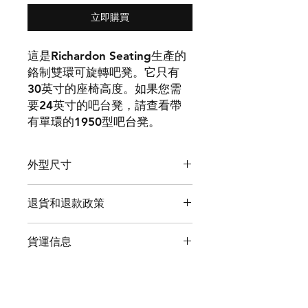
立即購買
這是Richardon Seating生產的
鉻制雙環可旋轉吧凳。它只有
30英寸的座椅高度。如果您需
要24英寸的吧台凳，請查看帶
有單環的1950型吧台凳。
外型尺寸
退貨和退款政策
Weight: 16 lbs
Seat Height: 30 inches
您可以退還最長60天未使用的產品。您
Dims: 16" x 16" x 30"
貨運信息
必須支付退貨運費。我們的保修涵蓋產
Seat Diameter: 14.25 inches
品缺陷一年。如果在運輸過程中產品受
我們通過UPS地面運送小訂單，並通過
損，我們將予以修復。
卡車運送更大的訂單。我們通過UPS運
送大多數住宅訂單。由於運送是免費