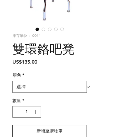
庫存單位： 0011
雙環鉻吧凳
價
US$135.00
格
顏色
*
數量
*
新增至購物車